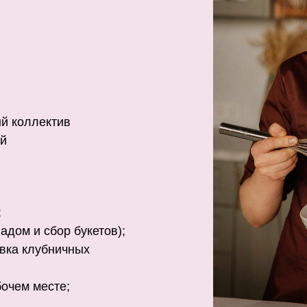
ый коллектив
ей
;
адом и сбор букетов);
овка клубничных
очем месте;
.