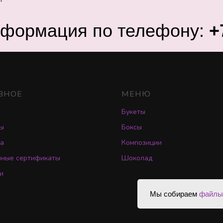
нформация по телефону:
+
ВНОЕ
МЕНЮ
Букеты
ы
Боксы
а
Композиции
чные сертификаты
Шоколад
и
Мы собираем
файлы 